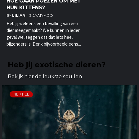
HOE GAAN POEZEN OM MET
HUN KITTENS?
BY
LILIAN
3 JAAR AGO
Heb jij weleens een bevalling van een
dier meegemaakt? We kunnen in ieder
geval wel zeggen dat dat iets heel
bijzonders is. Denk bijvoorbeeld eens...
Heb jij exotische dieren?
Bekijk hier de leukste spullen
REPTIEL