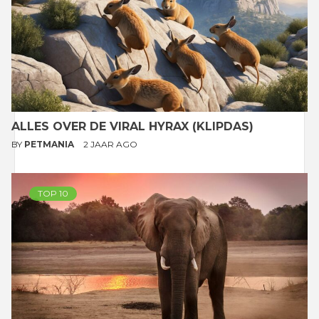
ALLES OVER DE VIRAL HYRAX (KLIPDAS)
BY
PETMANIA
2 JAAR AGO
TOP 10