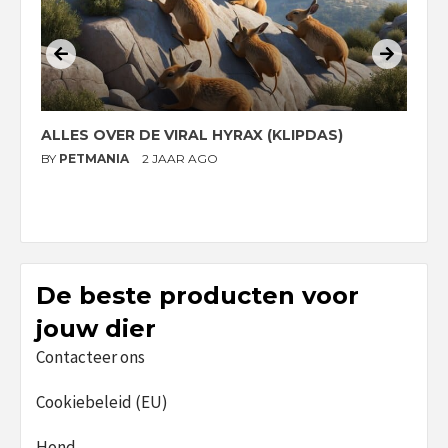
ALLES OVER DE VIRAL HYRAX (KLIPDAS)
D
G
BY
PETMANIA
2 JAAR AGO
B
De beste producten voor
jouw dier
Contacteer ons
Cookiebeleid (EU)
Hond