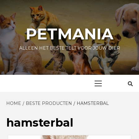
Skip
to
content
PETMANIA
ALLEEN HET BESTE TELT VOOR JOUW DIER
Primary
Menu
HOME
BESTE PRODUCTEN
HAMSTERBAL
hamsterbal