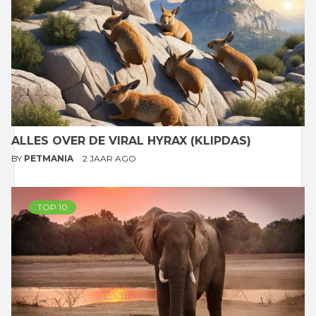
ALLES OVER DE VIRAL HYRAX (KLIPDAS)
BY
PETMANIA
2 JAAR AGO
TOP 10