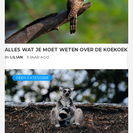
ALLES WAT JE MOET WETEN OVER DE KOEKOEK
BY
LILIAN
3 JAAR AGO
GEEN CATEGORIE