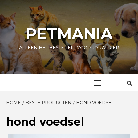
Skip
to
content
PETMANIA
ALLEEN HET BESTE TELT VOOR JOUW DIER
Primary
Menu
HOME
BESTE PRODUCTEN
HOND VOEDSEL
hond voedsel