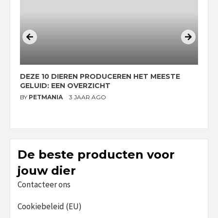
DEZE 10 DIEREN PRODUCEREN HET MEESTE
D
GELUID: EEN OVERZICHT
O
BY
PETMANIA
3 JAAR AGO
B
De beste producten voor
jouw dier
Contacteer ons
Cookiebeleid (EU)