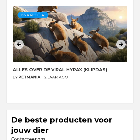
KNAAGDIER
ALLES OVER DE VIRAL HYRAX (KLIPDAS)
D
G
BY
PETMANIA
2 JAAR AGO
B
De beste producten voor
jouw dier
Contacteer ons