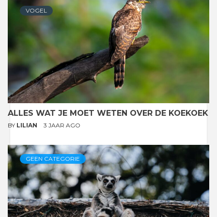
VOGEL
ALLES WAT JE MOET WETEN OVER DE KOEKOEK
BY
LILIAN
3 JAAR AGO
GEEN CATEGORIE