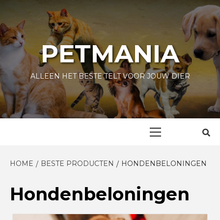
Skip
to
content
PETMANIA
ALLEEN HET BESTE TELT VOOR JOUW DIER
Primary
Menu
HOME
BESTE PRODUCTEN
HONDENBELONINGEN
Hondenbeloningen