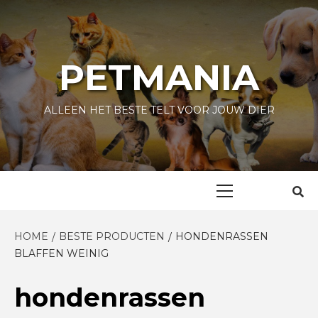
Skip
to
content
PETMANIA
ALLEEN HET BESTE TELT VOOR JOUW DIER
Primary
Menu
HOME
BESTE PRODUCTEN
HONDENRASSEN
BLAFFEN WEINIG
hondenrassen