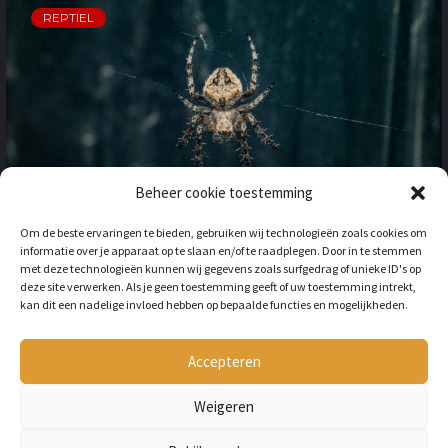
REPTIEL
Beheer cookie toestemming
OP VAKANTIE NAAR HET
Om de beste ervaringen te bieden, gebruiken wij technologieën zoals cookies om
BUITENLAND: HOE HOUD JE
informatie over je apparaat op te slaan en/of te raadplegen. Door in te stemmen
REKENING MET
met deze technologieën kunnen wij gegevens zoals surfgedrag of unieke ID's op
ONGEWENSTE DIEREN?
deze site verwerken. Als je geen toestemming geeft of uw toestemming intrekt,
kan dit een nadelige invloed hebben op bepaalde functies en mogelijkheden.
BY
LILIAN
3 JAAR AGO
Als je op vakantie gaat naar het
buitenland, is niet alleen het cultuur en
Accepteren
de temperatuur anders, ook kan het zijn
dat er verschillende dieren...
Weigeren