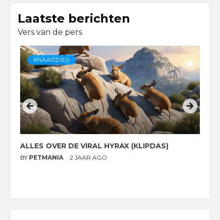
Laatste berichten
Vers van de pers
KNAAGDIER
ALLES OVER DE VIRAL HYRAX (KLIPDAS)
D
G
BY
PETMANIA
2 JAAR AGO
B