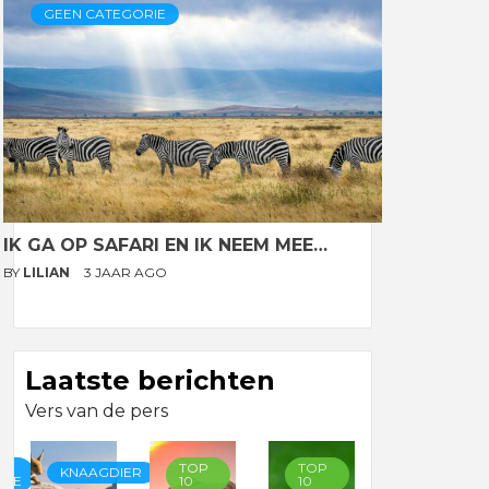
GEEN CATEGORIE
IK GA OP SAFARI EN IK NEEM MEE…
BY
LILIAN
3 JAAR AGO
Laatste berichten
Vers van de pers
TOP
TOP
TOP
KNAAGDIER
RIE
10
10
10