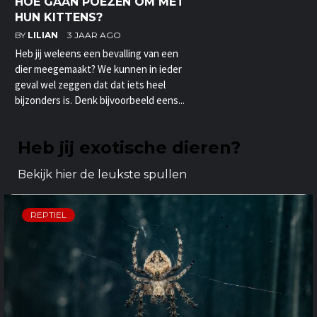
HOE GAAN POEZEN OM MET
HUN KITTENS?
BY
LILIAN
3 JAAR AGO
Heb jij weleens een bevalling van een
dier meegemaakt? We kunnen in ieder
geval wel zeggen dat dat iets heel
bijzonders is. Denk bijvoorbeeld eens...
Heb jij exotische dieren?
Bekijk hier de leukste spullen
REPTIEL