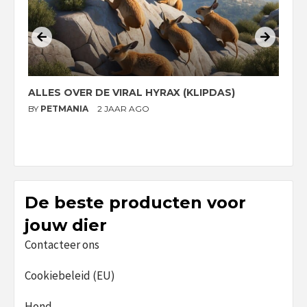
ALLES OVER DE VIRAL HYRAX (KLIPDAS)
D
G
BY
PETMANIA
2 JAAR AGO
B
De beste producten voor
jouw dier
Contacteer ons
Cookiebeleid (EU)
Hond