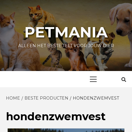
Skip
to
content
PETMANIA
ALLEEN HET BESTE TELT VOOR JOUW DIER
Primary
Menu
HOME
BESTE PRODUCTEN
HONDENZWEMVEST
hondenzwemvest