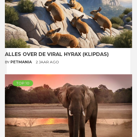
ALLES OVER DE VIRAL HYRAX (KLIPDAS)
BY
PETMANIA
2 JAAR AGO
TOP 10