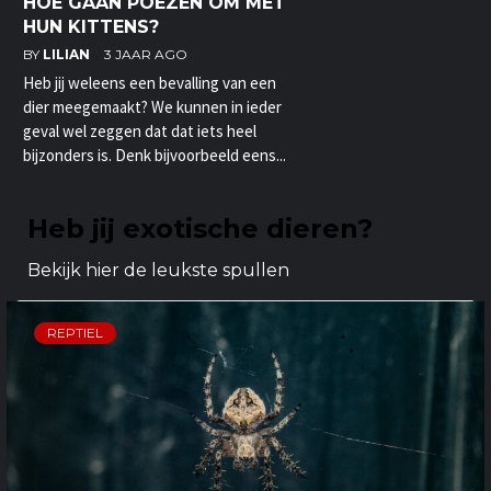
HOE GAAN POEZEN OM MET
HUN KITTENS?
BY
LILIAN
3 JAAR AGO
Heb jij weleens een bevalling van een
dier meegemaakt? We kunnen in ieder
geval wel zeggen dat dat iets heel
bijzonders is. Denk bijvoorbeeld eens...
Heb jij exotische dieren?
Bekijk hier de leukste spullen
REPTIEL