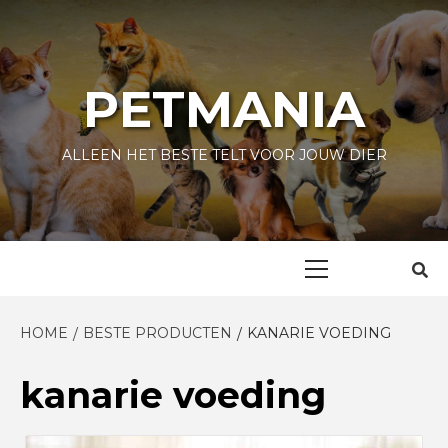
Skip
to
content
PETMANIA
ALLEEN HET BESTE TELT VOOR JOUW DIER
Primary
Menu
HOME
BESTE PRODUCTEN
KANARIE VOEDING
kanarie voeding