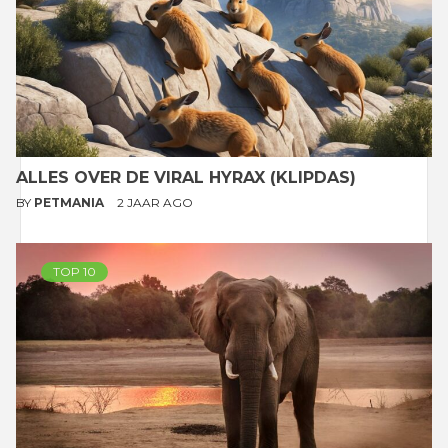
ALLES OVER DE VIRAL HYRAX (KLIPDAS)
BY
PETMANIA
2 JAAR AGO
TOP 10