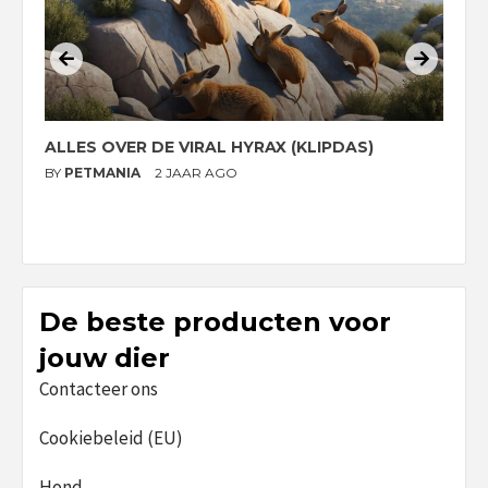
ALLES OVER DE VIRAL HYRAX (KLIPDAS)
D
G
BY
PETMANIA
2 JAAR AGO
B
De beste producten voor
jouw dier
Contacteer ons
Cookiebeleid (EU)
Hond