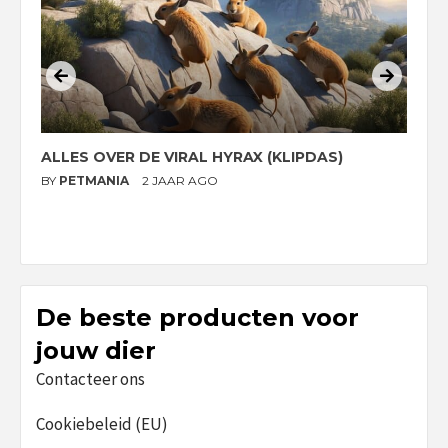
ALLES OVER DE VIRAL HYRAX (KLIPDAS)
D
G
BY
PETMANIA
2 JAAR AGO
B
De beste producten voor
jouw dier
Contacteer ons
Cookiebeleid (EU)