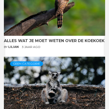
ALLES WAT JE MOET WETEN OVER DE KOEKOEK
BY
LILIAN
3 JAAR AGO
GEEN CATEGORIE