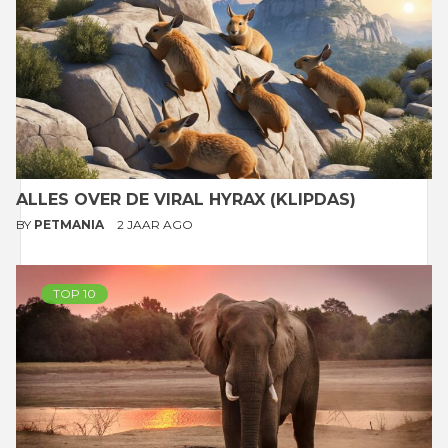
ALLES OVER DE VIRAL HYRAX (KLIPDAS)
BY
PETMANIA
2 JAAR AGO
TOP 10