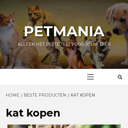
Skip
to
content
PETMANIA
ALLEEN HET BESTE TELT VOOR JOUW DIER
Primary
Menu
HOME
BESTE PRODUCTEN
KAT KOPEN
kat kopen