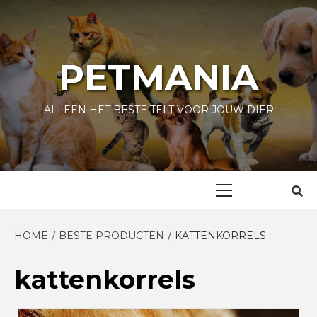
Skip
to
content
PETMANIA
ALLEEN HET BESTE TELT VOOR JOUW DIER
Primary
Menu
HOME
BESTE PRODUCTEN
KATTENKORRELS
kattenkorrels