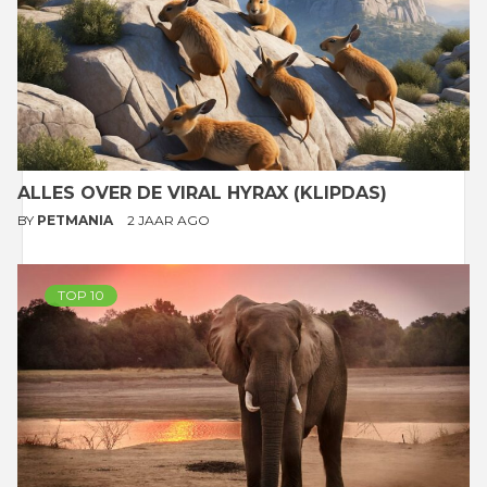
ALLES OVER DE VIRAL HYRAX (KLIPDAS)
BY
PETMANIA
2 JAAR AGO
TOP 10