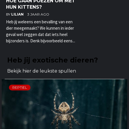
HOE GAAN POEZEN OM MET
HUN KITTENS?
BY
LILIAN
3 JAAR AGO
Heb jij weleens een bevalling van een
dier meegemaakt? We kunnen in ieder
geval wel zeggen dat dat iets heel
bijzonders is. Denk bijvoorbeeld eens...
Heb jij exotische dieren?
Bekijk hier de leukste spullen
REPTIEL