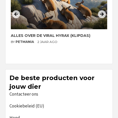
ALLES OVER DE VIRAL HYRAX (KLIPDAS)
D
G
BY
PETMANIA
2 JAAR AGO
B
De beste producten voor
jouw dier
Contacteer ons
Cookiebeleid (EU)
Hond