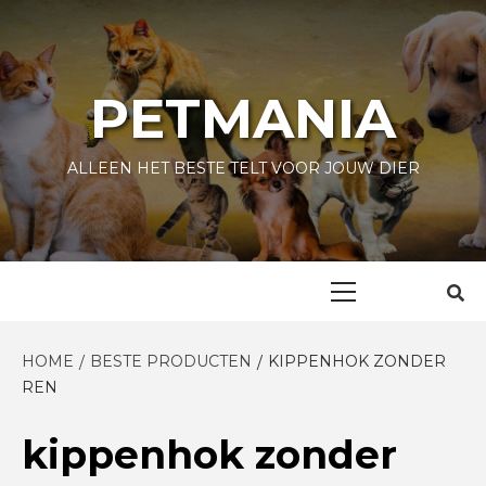
Skip
to
content
PETMANIA
ALLEEN HET BESTE TELT VOOR JOUW DIER
Primary
Menu
HOME
BESTE PRODUCTEN
KIPPENHOK ZONDER
REN
kippenhok zonder