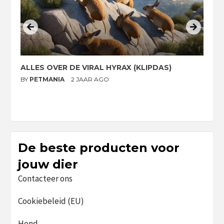
ALLES OVER DE VIRAL HYRAX (KLIPDAS)
D
G
BY
PETMANIA
2 JAAR AGO
B
De beste producten voor
jouw dier
Contacteer ons
Cookiebeleid (EU)
Hond