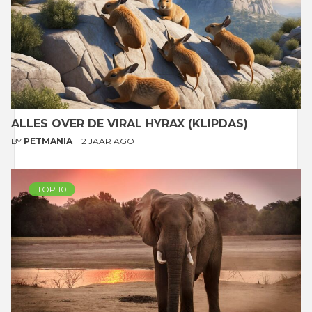
ALLES OVER DE VIRAL HYRAX (KLIPDAS)
BY
PETMANIA
2 JAAR AGO
TOP 10