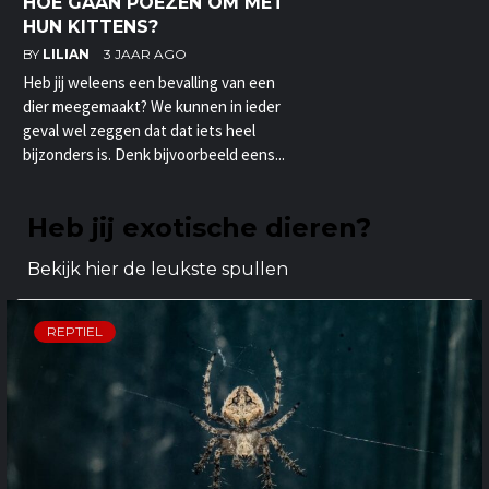
HOE GAAN POEZEN OM MET
HUN KITTENS?
BY
LILIAN
3 JAAR AGO
Heb jij weleens een bevalling van een
dier meegemaakt? We kunnen in ieder
geval wel zeggen dat dat iets heel
bijzonders is. Denk bijvoorbeeld eens...
Heb jij exotische dieren?
Bekijk hier de leukste spullen
REPTIEL