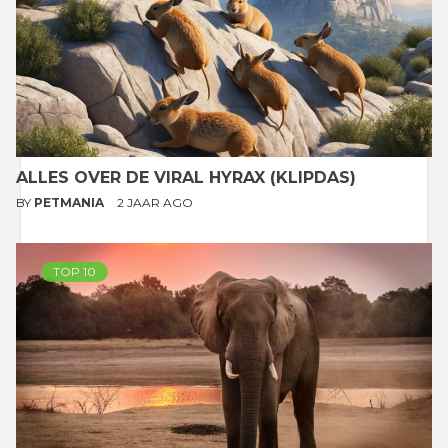
ALLES OVER DE VIRAL HYRAX (KLIPDAS)
BY
PETMANIA
2 JAAR AGO
TOP 10