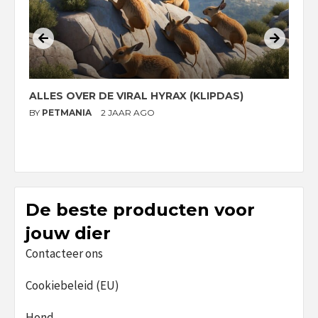
ALLES OVER DE VIRAL HYRAX (KLIPDAS)
D
G
BY
PETMANIA
2 JAAR AGO
B
De beste producten voor
jouw dier
Contacteer ons
Cookiebeleid (EU)
Hond