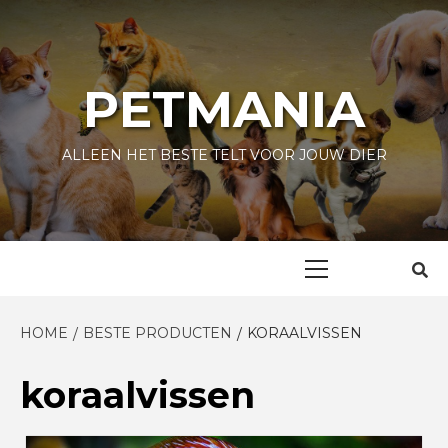
Skip
to
content
PETMANIA
ALLEEN HET BESTE TELT VOOR JOUW DIER
Primary
Menu
HOME
BESTE PRODUCTEN
KORAALVISSEN
koraalvissen