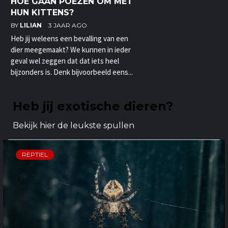
HOE GAAN POEZEN OM MET
HUN KITTENS?
BY
LILIAN
3 JAAR AGO
Heb jij weleens een bevalling van een
dier meegemaakt? We kunnen in ieder
geval wel zeggen dat dat iets heel
bijzonders is. Denk bijvoorbeeld eens...
Heb jij exotische dieren?
Bekijk hier de leukste spullen
REPTIEL