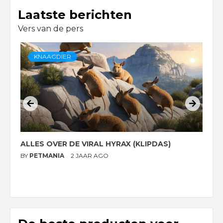
Laatste berichten
Vers van de pers
KNAAGDIER
ALLES OVER DE VIRAL HYRAX (KLIPDAS)
D
G
BY
PETMANIA
2 JAAR AGO
B