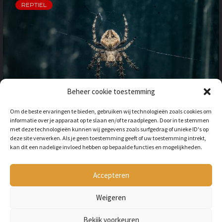
REPTIEL
Beheer cookie toestemming
OP VAKANTIE NAAR HET
Om de beste ervaringen te bieden, gebruiken wij technologieën zoals cookies om
BUITENLAND: HOE HOUD JE
informatie over je apparaat op te slaan en/of te raadplegen. Door in te stemmen
REKENING MET
met deze technologieën kunnen wij gegevens zoals surfgedrag of unieke ID's op
ONGEWENSTE DIEREN?
deze site verwerken. Als je geen toestemming geeft of uw toestemming intrekt,
kan dit een nadelige invloed hebben op bepaalde functies en mogelijkheden.
BY
LILIAN
3 JAAR AGO
Als je op vakantie gaat naar het
buitenland, is niet alleen het cultuur en
Accepteren
de temperatuur anders, ook kan het zijn
dat er verschillende dieren...
Weigeren
Bekijk voorkeuren