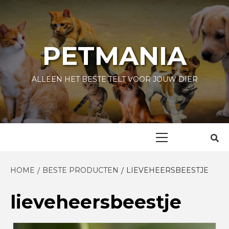
Skip
to
content
PETMANIA
ALLEEN HET BESTE TELT VOOR JOUW DIER
Primary
Menu
HOME
BESTE PRODUCTEN
LIEVEHEERSBEESTJE
lieveheersbeestje