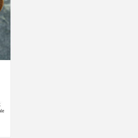
g
ale