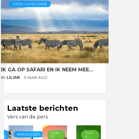
GEEN CATEGORIE
IK GA OP SAFARI EN IK NEEM MEE…
BY
LILIAN
3 JAAR AGO
Laatste berichten
Vers van de pers
TOP
TOP
TOP
KNAAGDIER
RIE
10
10
10