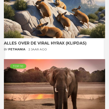
ALLES OVER DE VIRAL HYRAX (KLIPDAS)
BY
PETMANIA
2 JAAR AGO
TOP 10