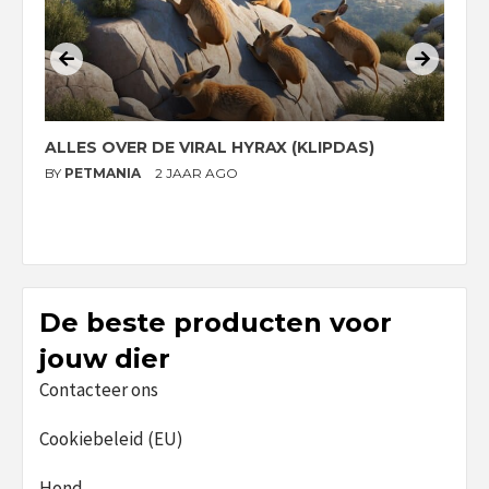
ALLES OVER DE VIRAL HYRAX (KLIPDAS)
D
G
BY
PETMANIA
2 JAAR AGO
B
De beste producten voor
jouw dier
Contacteer ons
Cookiebeleid (EU)
Hond