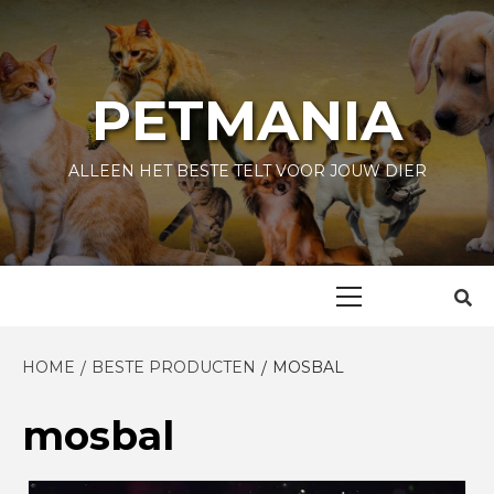
Skip
to
content
PETMANIA
ALLEEN HET BESTE TELT VOOR JOUW DIER
Primary
Menu
HOME
BESTE PRODUCTEN
MOSBAL
mosbal