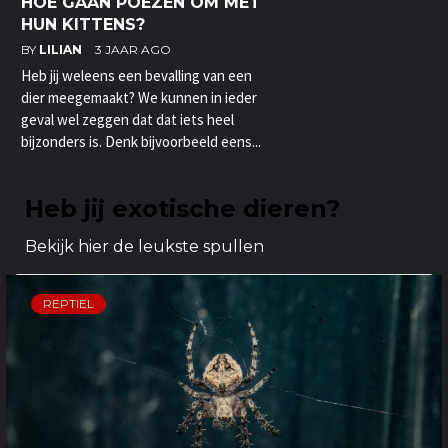
HOE GAAN POEZEN OM MET
HUN KITTENS?
BY
LILIAN
3 JAAR AGO
Heb jij weleens een bevalling van een
dier meegemaakt? We kunnen in ieder
geval wel zeggen dat dat iets heel
bijzonders is. Denk bijvoorbeeld eens...
Heb jij exotische dieren?
Bekijk hier de leukste spullen
REPTIEL