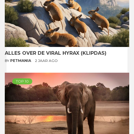
ALLES OVER DE VIRAL HYRAX (KLIPDAS)
BY
PETMANIA
2 JAAR AGO
TOP 10