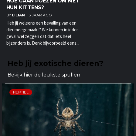
HOE GAAN POEZEN OM MET
HUN KITTENS?
BY
LILIAN
3 JAAR AGO
Heb jij weleens een bevalling van een
dier meegemaakt? We kunnen in ieder
geval wel zeggen dat dat iets heel
bijzonders is. Denk bijvoorbeeld eens...
Heb jij exotische dieren?
Bekijk hier de leukste spullen
REPTIEL