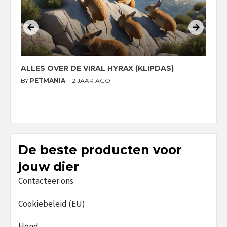
ALLES OVER DE VIRAL HYRAX (KLIPDAS)
D
G
BY
PETMANIA
2 JAAR AGO
B
De beste producten voor
jouw dier
Contacteer ons
Cookiebeleid (EU)
Hond