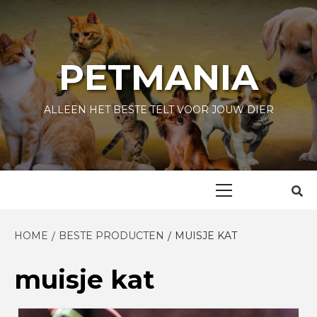
Skip
to
content
PETMANIA
ALLEEN HET BESTE TELT VOOR JOUW DIER
Primary
Menu
HOME
BESTE PRODUCTEN
MUISJE KAT
muisje kat