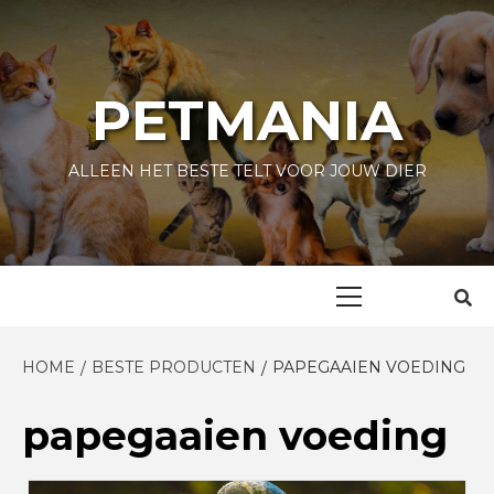
Skip
to
content
PETMANIA
ALLEEN HET BESTE TELT VOOR JOUW DIER
Primary
Menu
HOME
BESTE PRODUCTEN
PAPEGAAIEN VOEDING
papegaaien voeding