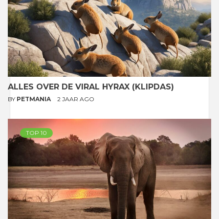
ALLES OVER DE VIRAL HYRAX (KLIPDAS)
BY
PETMANIA
2 JAAR AGO
TOP 10