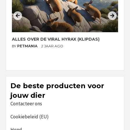
ALLES OVER DE VIRAL HYRAX (KLIPDAS)
D
G
BY
PETMANIA
2 JAAR AGO
B
De beste producten voor
jouw dier
Contacteer ons
Cookiebeleid (EU)
Hond