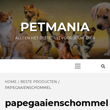
Skip
to
content
PETMANIA
ALLEEN HET BESTE TELT VOOR JOUW DIER
Primary
Menu
HOME
BESTE PRODUCTEN
PAPEGAAIENSCHOMMEL
papegaaienschommel