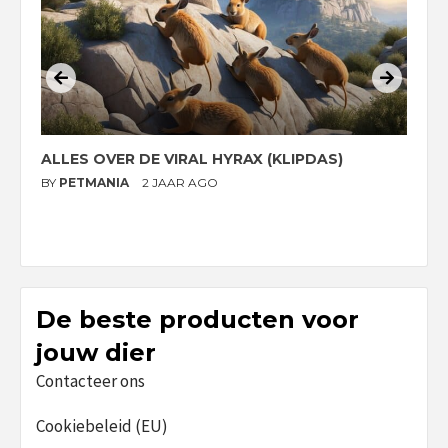
ALLES OVER DE VIRAL HYRAX (KLIPDAS)
D
G
BY
PETMANIA
2 JAAR AGO
B
De beste producten voor
jouw dier
Contacteer ons
Cookiebeleid (EU)