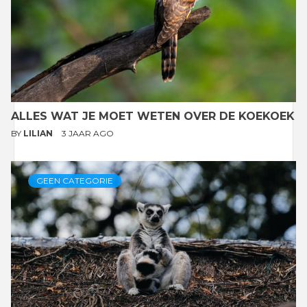
ALLES WAT JE MOET WETEN OVER DE KOEKOEK
BY
LILIAN
3 JAAR AGO
GEEN CATEGORIE