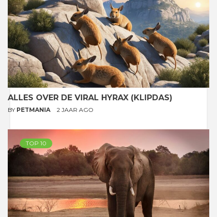
ALLES OVER DE VIRAL HYRAX (KLIPDAS)
BY
PETMANIA
2 JAAR AGO
TOP 10