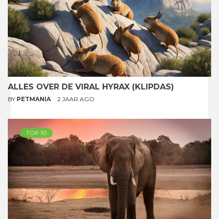
ALLES OVER DE VIRAL HYRAX (KLIPDAS)
BY
PETMANIA
2 JAAR AGO
TOP 10