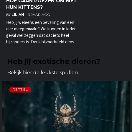
HOE GAAN POEZEN OM MET
HUN KITTENS?
BY
LILIAN
3 JAAR AGO
Heb jij weleens een bevalling van een
dier meegemaakt? We kunnen in ieder
geval wel zeggen dat dat iets heel
bijzonders is. Denk bijvoorbeeld eens...
Heb jij exotische dieren?
Bekijk hier de leukste spullen
REPTIEL