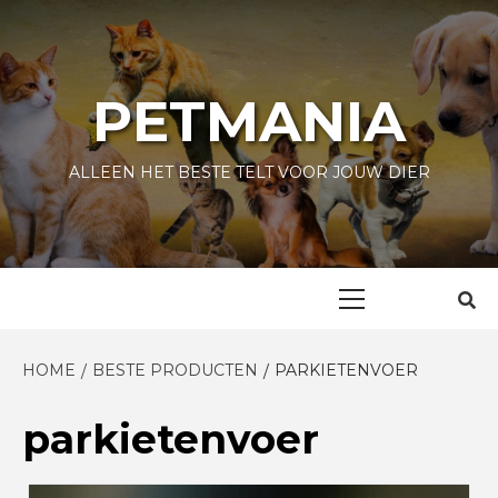
Skip
to
content
PETMANIA
ALLEEN HET BESTE TELT VOOR JOUW DIER
Primary
Menu
HOME
BESTE PRODUCTEN
PARKIETENVOER
parkietenvoer