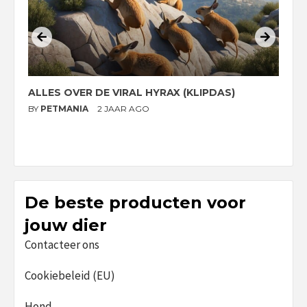
ALLES OVER DE VIRAL HYRAX (KLIPDAS)
D
G
BY
PETMANIA
2 JAAR AGO
B
De beste producten voor
jouw dier
Contacteer ons
Cookiebeleid (EU)
Hond