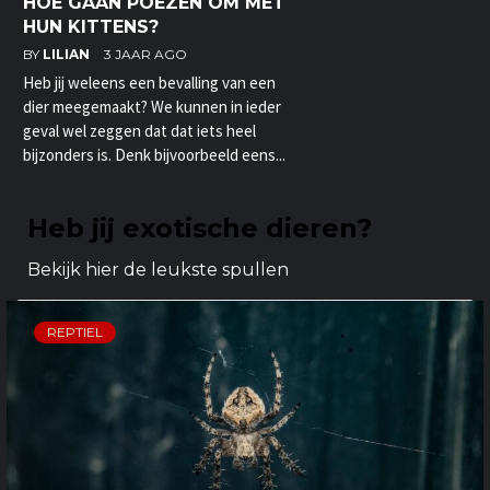
HOE GAAN POEZEN OM MET
HUN KITTENS?
BY
LILIAN
3 JAAR AGO
Heb jij weleens een bevalling van een
dier meegemaakt? We kunnen in ieder
geval wel zeggen dat dat iets heel
bijzonders is. Denk bijvoorbeeld eens...
Heb jij exotische dieren?
Bekijk hier de leukste spullen
REPTIEL