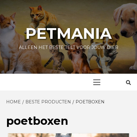
Skip
to
content
PETMANIA
ALLEEN HET BESTE TELT VOOR JOUW DIER
Primary
Menu
HOME
BESTE PRODUCTEN
POETBOXEN
poetboxen