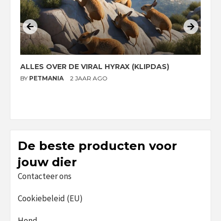
ALLES OVER DE VIRAL HYRAX (KLIPDAS)
D
G
BY
PETMANIA
2 JAAR AGO
B
De beste producten voor
jouw dier
Contacteer ons
Cookiebeleid (EU)
Hond