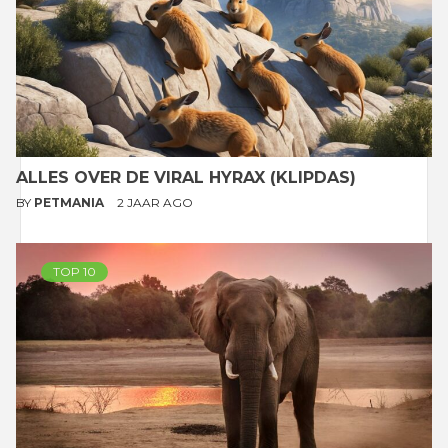
ALLES OVER DE VIRAL HYRAX (KLIPDAS)
BY
PETMANIA
2 JAAR AGO
TOP 10