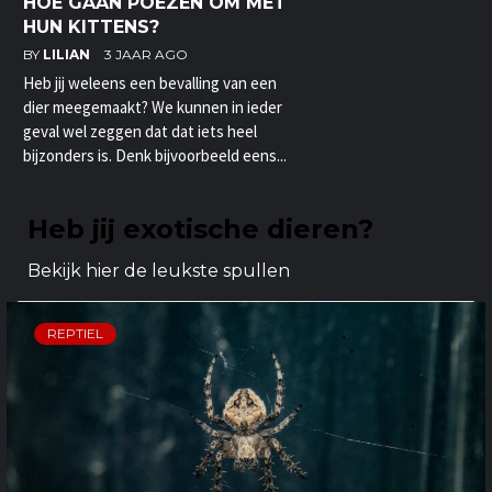
HOE GAAN POEZEN OM MET
HUN KITTENS?
BY
LILIAN
3 JAAR AGO
Heb jij weleens een bevalling van een
dier meegemaakt? We kunnen in ieder
geval wel zeggen dat dat iets heel
bijzonders is. Denk bijvoorbeeld eens...
Heb jij exotische dieren?
Bekijk hier de leukste spullen
REPTIEL