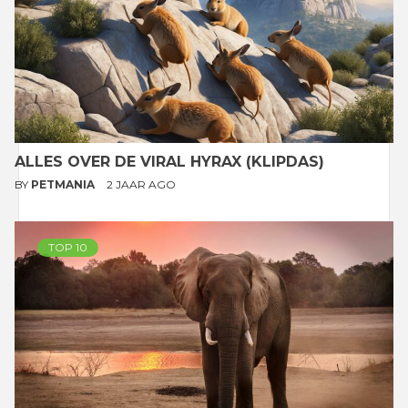
ALLES OVER DE VIRAL HYRAX (KLIPDAS)
BY
PETMANIA
2 JAAR AGO
TOP 10