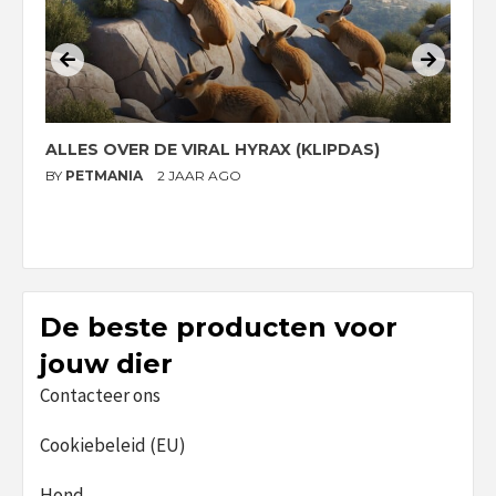
ALLES OVER DE VIRAL HYRAX (KLIPDAS)
D
G
BY
PETMANIA
2 JAAR AGO
B
De beste producten voor
jouw dier
Contacteer ons
Cookiebeleid (EU)
Hond