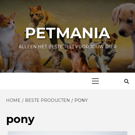
Skip
to
content
PETMANIA
ALLEEN HET BESTE TELT VOOR JOUW DIER
Primary
Menu
HOME
BESTE PRODUCTEN
PONY
pony