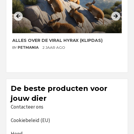
ALLES OVER DE VIRAL HYRAX (KLIPDAS)
D
G
BY
PETMANIA
2 JAAR AGO
B
De beste producten voor
jouw dier
Contacteer ons
Cookiebeleid (EU)
Hond