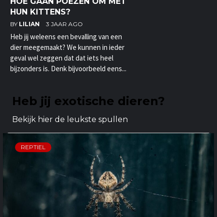
HOE GAAN POEZEN OM MET
HUN KITTENS?
BY
LILIAN
3 JAAR AGO
Heb jij weleens een bevalling van een
dier meegemaakt? We kunnen in ieder
geval wel zeggen dat dat iets heel
bijzonders is. Denk bijvoorbeeld eens...
Heb jij exotische dieren?
Bekijk hier de leukste spullen
REPTIEL