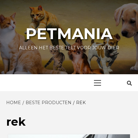
Skip
to
content
PETMANIA
ALLEEN HET BESTE TELT VOOR JOUW DIER
Primary
Menu
HOME
BESTE PRODUCTEN
REK
rek