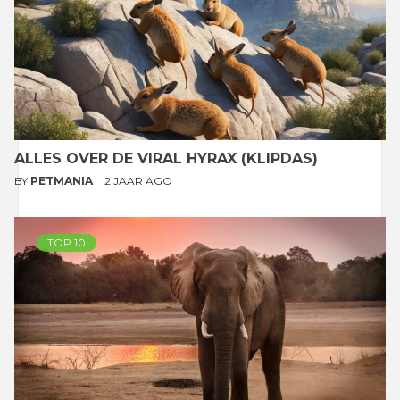
ALLES OVER DE VIRAL HYRAX (KLIPDAS)
BY
PETMANIA
2 JAAR AGO
TOP 10