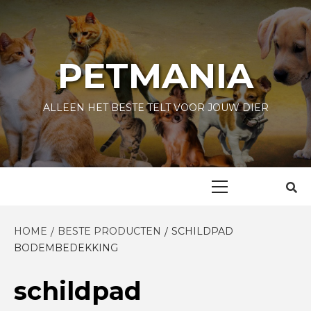
Skip
to
content
PETMANIA
ALLEEN HET BESTE TELT VOOR JOUW DIER
Primary
Menu
HOME
BESTE PRODUCTEN
SCHILDPAD
BODEMBEDEKKING
schildpad