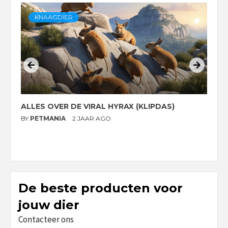
KNAAGDIER
ALLES OVER DE VIRAL HYRAX (KLIPDAS)
D
G
BY
PETMANIA
2 JAAR AGO
B
De beste producten voor
jouw dier
Contacteer ons