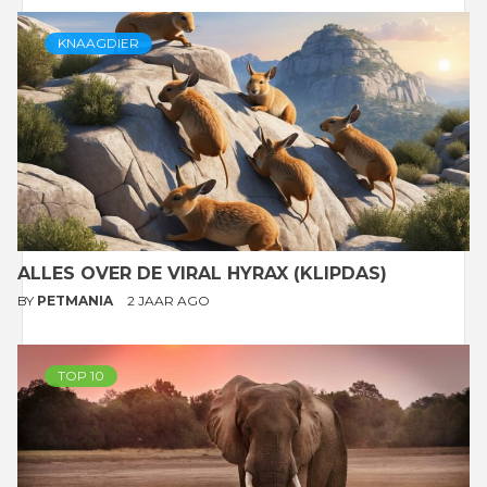
KNAAGDIER
ALLES OVER DE VIRAL HYRAX (KLIPDAS)
BY
PETMANIA
2 JAAR AGO
TOP 10