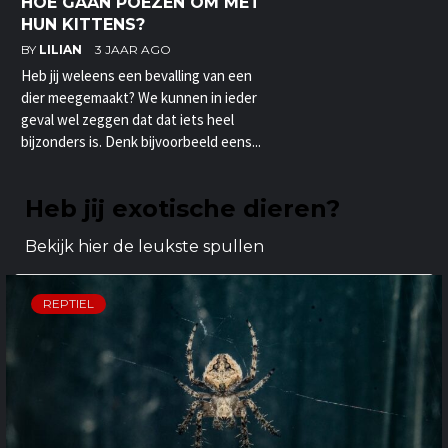
HOE GAAN POEZEN OM MET
HUN KITTENS?
BY
LILIAN
3 JAAR AGO
Heb jij weleens een bevalling van een
dier meegemaakt? We kunnen in ieder
geval wel zeggen dat dat iets heel
bijzonders is. Denk bijvoorbeeld eens...
Heb jij exotische dieren?
Bekijk hier de leukste spullen
REPTIEL