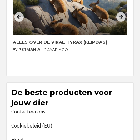
ALLES OVER DE VIRAL HYRAX (KLIPDAS)
D
G
BY
PETMANIA
2 JAAR AGO
B
De beste producten voor
jouw dier
Contacteer ons
Cookiebeleid (EU)
Hond