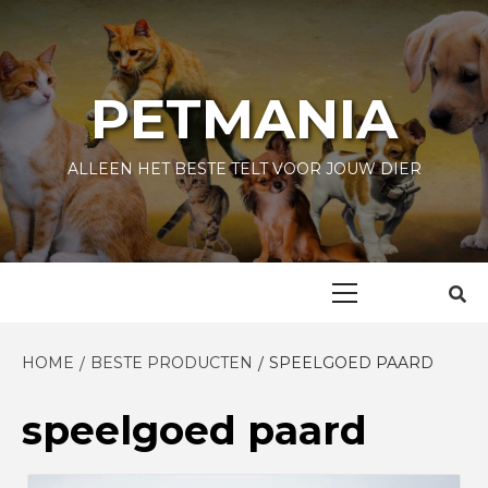
Skip
to
content
PETMANIA
ALLEEN HET BESTE TELT VOOR JOUW DIER
Primary
Menu
HOME
BESTE PRODUCTEN
SPEELGOED PAARD
speelgoed paard