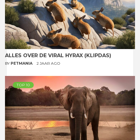
ALLES OVER DE VIRAL HYRAX (KLIPDAS)
BY
PETMANIA
2 JAAR AGO
TOP 10