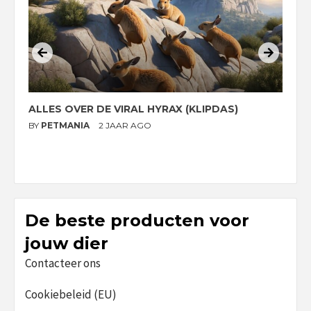
ALLES OVER DE VIRAL HYRAX (KLIPDAS)
D
G
BY
PETMANIA
2 JAAR AGO
B
De beste producten voor
jouw dier
Contacteer ons
Cookiebeleid (EU)