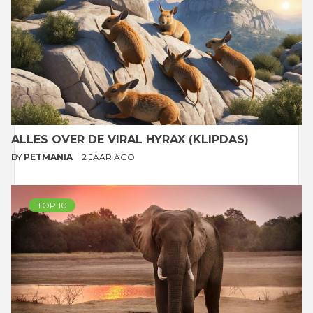
ALLES OVER DE VIRAL HYRAX (KLIPDAS)
BY
PETMANIA
2 JAAR AGO
TOP 10