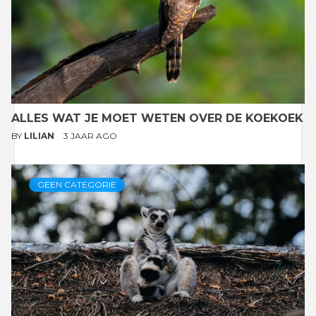
ALLES WAT JE MOET WETEN OVER DE KOEKOEK
BY
LILIAN
3 JAAR AGO
GEEN CATEGORIE