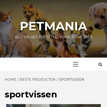
Skip
to
content
PETMANIA
ALLEEN HET BESTE TELT VOOR JOUW DIER
Primary
Menu
HOME
BESTE PRODUCTEN
SPORTVISSEN
sportvissen