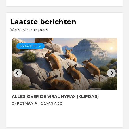
Laatste berichten
Vers van de pers
KNAAGDIER
ALLES OVER DE VIRAL HYRAX (KLIPDAS)
D
G
BY
PETMANIA
2 JAAR AGO
B