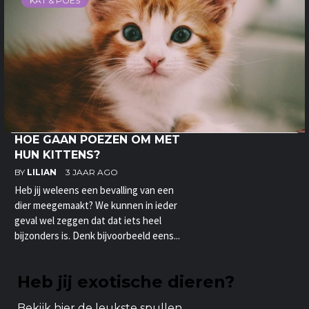
KAT & POES
HOE GAAN POEZEN OM MET
HUN KITTENS?
BY
LILIAN
3 JAAR AGO
Heb jij weleens een bevalling van een
dier meegemaakt? We kunnen in ieder
geval wel zeggen dat dat iets heel
bijzonders is. Denk bijvoorbeeld eens...
Heb jij exotische dieren?
Bekijk hier de leukste spullen