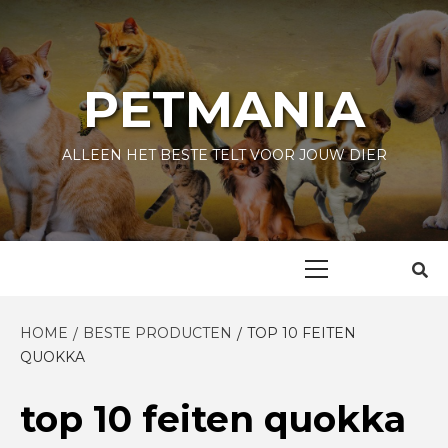
Skip
to
content
PETMANIA
ALLEEN HET BESTE TELT VOOR JOUW DIER
Primary
Menu
HOME
BESTE PRODUCTEN
TOP 10 FEITEN
QUOKKA
top 10 feiten quokka