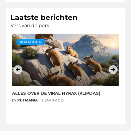
Laatste berichten
Vers van de pers
KNAAGDIER
ALLES OVER DE VIRAL HYRAX (KLIPDAS)
D
G
BY
PETMANIA
2 JAAR AGO
B