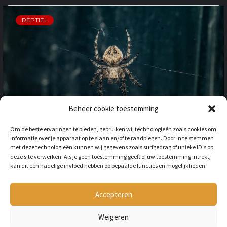
REPTIEL
Beheer cookie toestemming
OP VAKANTIE NAAR HET
Om de beste ervaringen te bieden, gebruiken wij technologieën zoals cookies om
BUITENLAND: HOE HOUD JE
informatie over je apparaat op te slaan en/of te raadplegen. Door in te stemmen
REKENING MET
met deze technologieën kunnen wij gegevens zoals surfgedrag of unieke ID's op
ONGEWENSTE DIEREN?
deze site verwerken. Als je geen toestemming geeft of uw toestemming intrekt,
kan dit een nadelige invloed hebben op bepaalde functies en mogelijkheden.
BY
LILIAN
3 JAAR AGO
Als je op vakantie gaat naar het
buitenland, is niet alleen het cultuur en
Accepteren
de temperatuur anders, ook kan het zijn
dat er verschillende dieren...
Weigeren