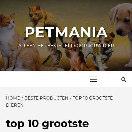
Skip
to
content
PETMANIA
ALLEEN HET BESTE TELT VOOR JOUW DIER
Primary
Menu
HOME
BESTE PRODUCTEN
TOP 10 GROOTSTE
DIEREN
top 10 grootste