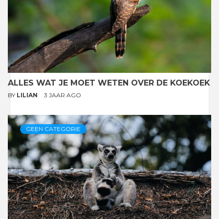
ALLES WAT JE MOET WETEN OVER DE KOEKOEK
BY
LILIAN
3 JAAR AGO
GEEN CATEGORIE