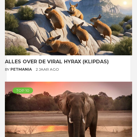
ALLES OVER DE VIRAL HYRAX (KLIPDAS)
BY
PETMANIA
2 JAAR AGO
TOP 10