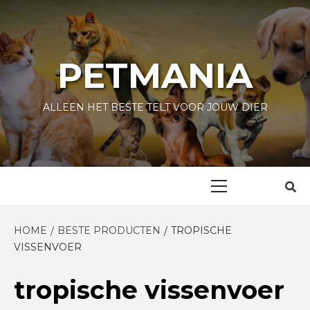
Skip
to
content
PETMANIA
ALLEEN HET BESTE TELT VOOR JOUW DIER
Primary
Menu
HOME
BESTE PRODUCTEN
TROPISCHE
VISSENVOER
tropische vissenvoer