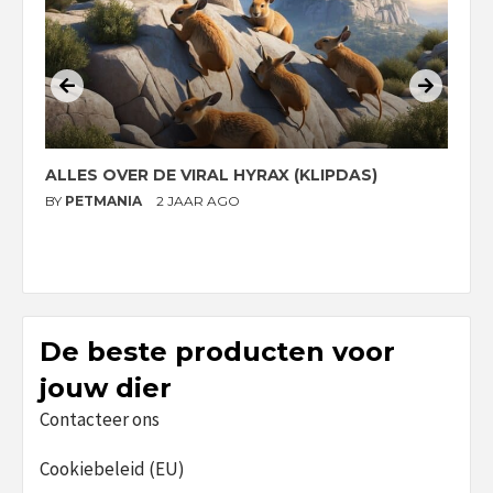
ALLES OVER DE VIRAL HYRAX (KLIPDAS)
D
G
BY
PETMANIA
2 JAAR AGO
B
De beste producten voor
jouw dier
Contacteer ons
Cookiebeleid (EU)