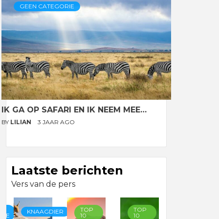
GEEN CATEGORIE
IK GA OP SAFARI EN IK NEEM MEE…
BY
LILIAN
3 JAAR AGO
Laatste berichten
Vers van de pers
TOP
TOP
TOP
KNAAGDIER
RIE
10
10
10