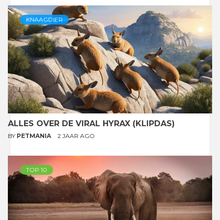
KNAAGDIER
ALLES OVER DE VIRAL HYRAX (KLIPDAS)
BY
PETMANIA
2 JAAR AGO
TOP 10