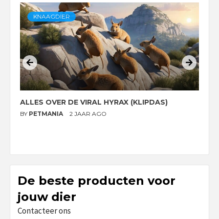
KNAAGDIER
ALLES OVER DE VIRAL HYRAX (KLIPDAS)
D
G
BY
PETMANIA
2 JAAR AGO
B
De beste producten voor
jouw dier
Contacteer ons