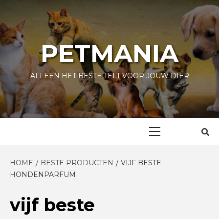
Skip
to
content
PETMANIA
ALLEEN HET BESTE TELT VOOR JOUW DIER
Primary
Menu
HOME
BESTE PRODUCTEN
VIJF BESTE
HONDENPARFUM
vijf beste