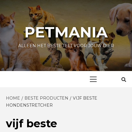
Skip
to
content
PETMANIA
ALLEEN HET BESTE TELT VOOR JOUW DIER
Primary
Menu
HOME
BESTE PRODUCTEN
VIJF BESTE
HONDENSTRETCHER
vijf beste