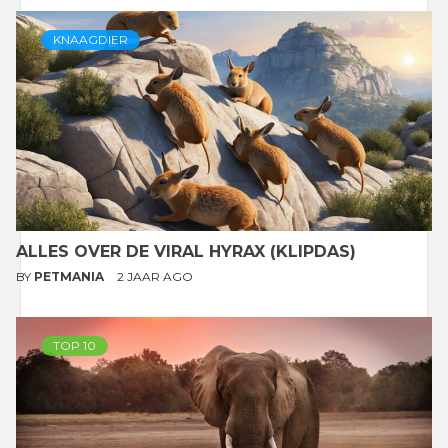
KNAAGDIER
ALLES OVER DE VIRAL HYRAX (KLIPDAS)
BY
PETMANIA
2 JAAR AGO
TOP 10