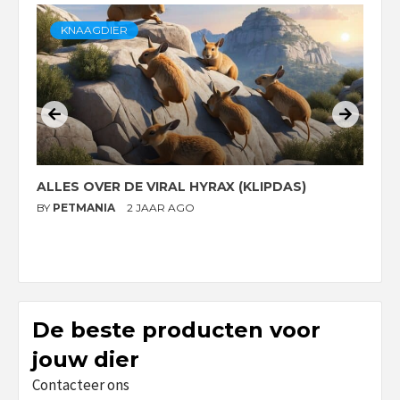
KNAAGDIER
ALLES OVER DE VIRAL HYRAX (KLIPDAS)
D
G
BY
PETMANIA
2 JAAR AGO
B
De beste producten voor
jouw dier
Contacteer ons