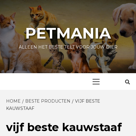
Skip
to
content
PETMANIA
ALLEEN HET BESTE TELT VOOR JOUW DIER
Primary
Menu
HOME
BESTE PRODUCTEN
VIJF BESTE
KAUWSTAAF
vijf beste kauwstaaf