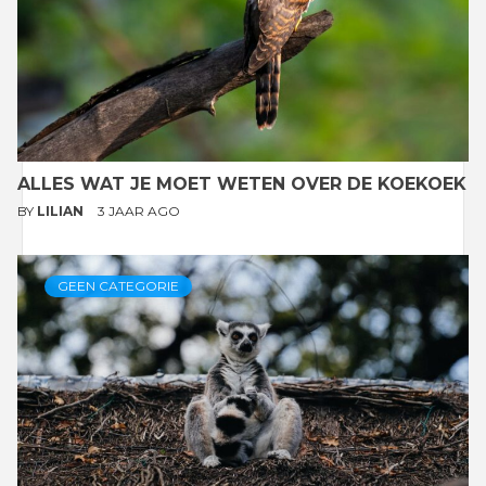
ALLES WAT JE MOET WETEN OVER DE KOEKOEK
BY
LILIAN
3 JAAR AGO
GEEN CATEGORIE