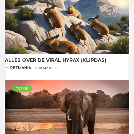
ALLES OVER DE VIRAL HYRAX (KLIPDAS)
BY
PETMANIA
2 JAAR AGO
TOP 10