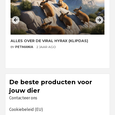
ALLES OVER DE VIRAL HYRAX (KLIPDAS)
D
G
BY
PETMANIA
2 JAAR AGO
B
De beste producten voor
jouw dier
Contacteer ons
Cookiebeleid (EU)