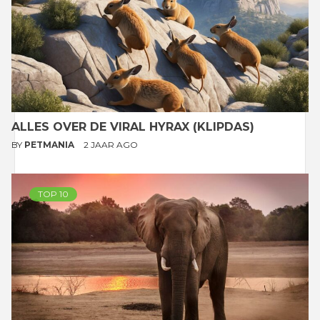
ALLES OVER DE VIRAL HYRAX (KLIPDAS)
BY
PETMANIA
2 JAAR AGO
TOP 10