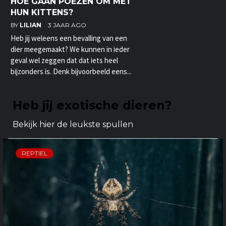
HOE GAAN POEZEN OM MET
HUN KITTENS?
BY
LILIAN
3 JAAR AGO
Heb jij weleens een bevalling van een
dier meegemaakt? We kunnen in ieder
geval wel zeggen dat dat iets heel
bijzonders is. Denk bijvoorbeeld eens...
Heb jij exotische dieren?
Bekijk hier de leukste spullen
REPTIEL