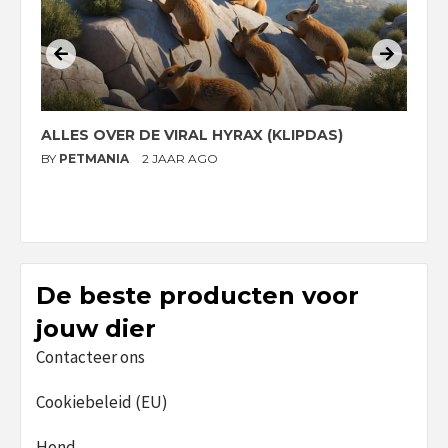
ALLES OVER DE VIRAL HYRAX (KLIPDAS)
D
G
BY
PETMANIA
2 JAAR AGO
B
De beste producten voor
jouw dier
Contacteer ons
Cookiebeleid (EU)
Hond