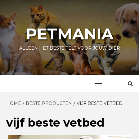
Skip
to
content
PETMANIA
ALLEEN HET BESTE TELT VOOR JOUW DIER
Primary
Menu
HOME
BESTE PRODUCTEN
VIJF BESTE VETBED
vijf beste vetbed