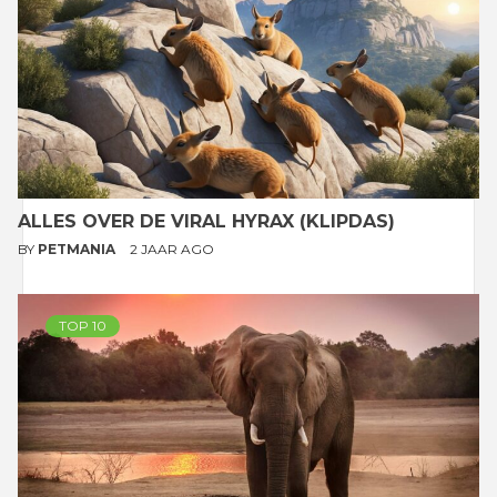
ALLES OVER DE VIRAL HYRAX (KLIPDAS)
BY
PETMANIA
2 JAAR AGO
TOP 10