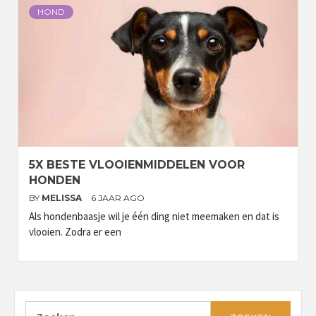
HOND
5X BESTE VLOOIENMIDDELEN VOOR
HONDEN
BY
MELISSA
6 JAAR AGO
Als hondenbaasje wil je één ding niet meemaken en dat is
vlooien. Zodra er een
Zoeken