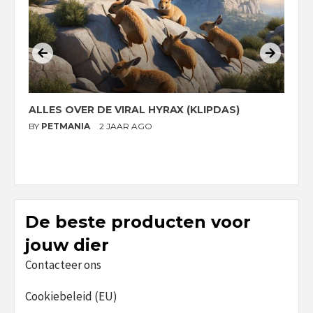
ALLES OVER DE VIRAL HYRAX (KLIPDAS)
D
G
BY
PETMANIA
2 JAAR AGO
B
De beste producten voor
jouw dier
Contacteer ons
Cookiebeleid (EU)