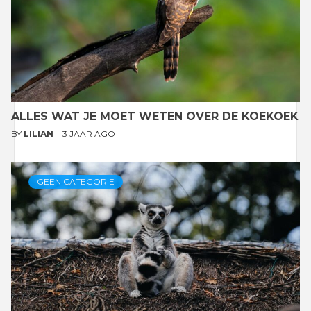
ALLES WAT JE MOET WETEN OVER DE KOEKOEK
BY
LILIAN
3 JAAR AGO
GEEN CATEGORIE