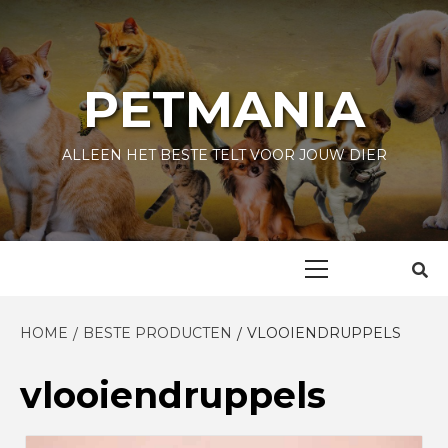
Skip
to
content
PETMANIA
ALLEEN HET BESTE TELT VOOR JOUW DIER
Primary
Menu
HOME
BESTE PRODUCTEN
VLOOIENDRUPPELS
vlooiendruppels