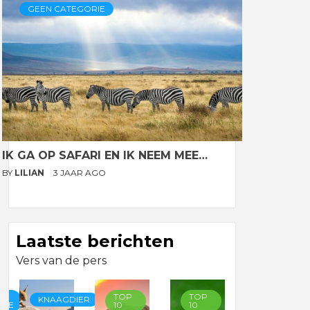
GEEN CATEGORIE
IK GA OP SAFARI EN IK NEEM MEE…
BY
LILIAN
3 JAAR AGO
Laatste berichten
Vers van de pers
TOP
TOP
TOP
KNAAGDIER
RIE
10
10
10