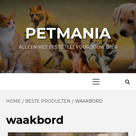
Skip
to
content
PETMANIA
ALLEEN HET BESTE TELT VOOR JOUW DIER
Primary
Menu
HOME
BESTE PRODUCTEN
WAAKBORD
waakbord