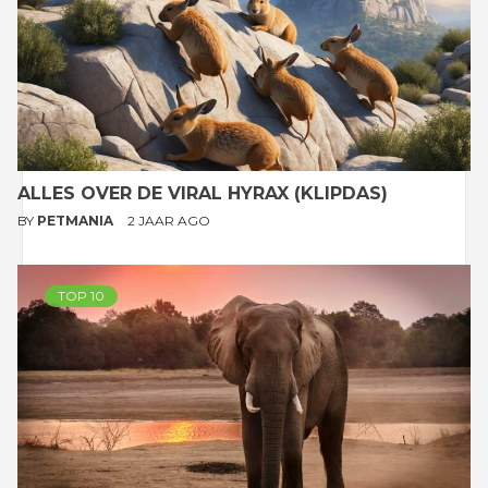
ALLES OVER DE VIRAL HYRAX (KLIPDAS)
BY
PETMANIA
2 JAAR AGO
TOP 10