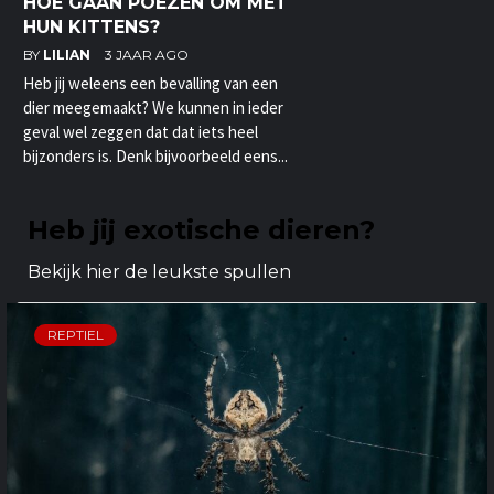
HOE GAAN POEZEN OM MET
HUN KITTENS?
BY
LILIAN
3 JAAR AGO
Heb jij weleens een bevalling van een
dier meegemaakt? We kunnen in ieder
geval wel zeggen dat dat iets heel
bijzonders is. Denk bijvoorbeeld eens...
Heb jij exotische dieren?
Bekijk hier de leukste spullen
REPTIEL