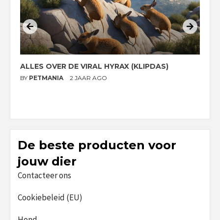
ALLES OVER DE VIRAL HYRAX (KLIPDAS)
D
G
BY
PETMANIA
2 JAAR AGO
B
De beste producten voor
jouw dier
Contacteer ons
Cookiebeleid (EU)
Hond