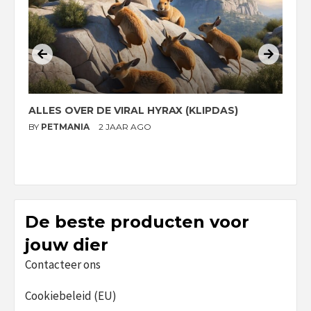
ALLES OVER DE VIRAL HYRAX (KLIPDAS)
D
G
BY
PETMANIA
2 JAAR AGO
B
De beste producten voor
jouw dier
Contacteer ons
Cookiebeleid (EU)