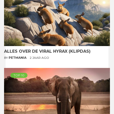
ALLES OVER DE VIRAL HYRAX (KLIPDAS)
BY
PETMANIA
2 JAAR AGO
TOP 10