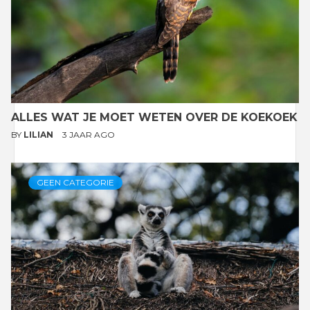
ALLES WAT JE MOET WETEN OVER DE KOEKOEK
BY
LILIAN
3 JAAR AGO
GEEN CATEGORIE