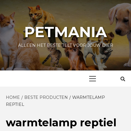
Skip
to
content
PETMANIA
ALLEEN HET BESTE TELT VOOR JOUW DIER
Primary
Menu
HOME
BESTE PRODUCTEN
WARMTELAMP
REPTIEL
warmtelamp reptiel