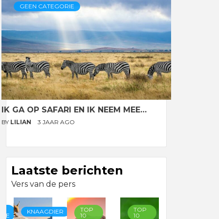
GEEN CATEGORIE
IK GA OP SAFARI EN IK NEEM MEE…
BY
LILIAN
3 JAAR AGO
Laatste berichten
Vers van de pers
TOP
TOP
TOP
KNAAGDIER
RIE
10
10
10