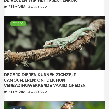
DE REUZEN VAN HET INSECTENRIJK
BY
PETMANIA
3 JAAR AGO
TOP 10
DEZE 10 DIEREN KUNNEN ZICHZELF
CAMOUFLEREN: ONTDEK HUN
VERBAZINGWEKKENDE VAARDIGHEDEN
BY
PETMANIA
3 JAAR AGO
VOGEL