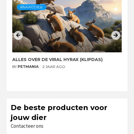
KNAAGDIER
ALLES OVER DE VIRAL HYRAX (KLIPDAS)
D
G
BY
PETMANIA
2 JAAR AGO
B
De beste producten voor
jouw dier
Contacteer ons