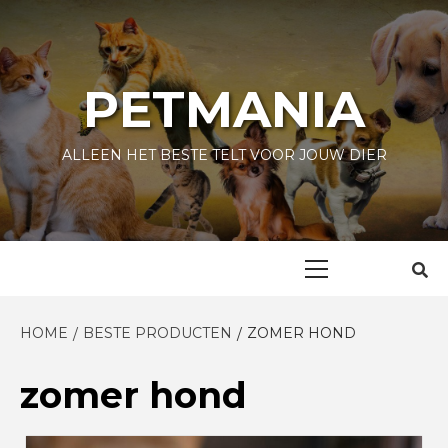
Skip
to
content
PETMANIA
ALLEEN HET BESTE TELT VOOR JOUW DIER
Primary
Menu
HOME
BESTE PRODUCTEN
ZOMER HOND
zomer hond