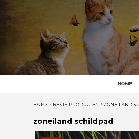
Skip
to
content
HOME
HOME
BESTE PRODUCTEN
ZONEILAND S
zoneiland schildpad