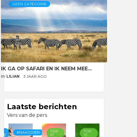
GEEN CATEGORIE
IK GA OP SAFARI EN IK NEEM MEE…
BY
LILIAN
3 JAAR AGO
Laatste berichten
Vers van de pers
TOP
TOP
TOP
KNAAGDIER
RIE
10
10
10