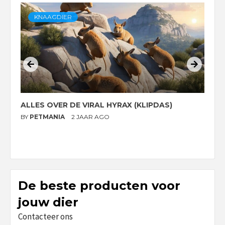
KNAAGDIER
ALLES OVER DE VIRAL HYRAX (KLIPDAS)
D
G
BY
PETMANIA
2 JAAR AGO
B
De beste producten voor
jouw dier
Contacteer ons