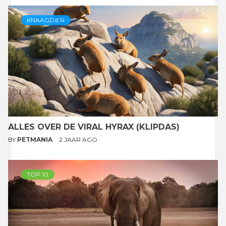
KNAAGDIER
ALLES OVER DE VIRAL HYRAX (KLIPDAS)
BY
PETMANIA
2 JAAR AGO
TOP 10