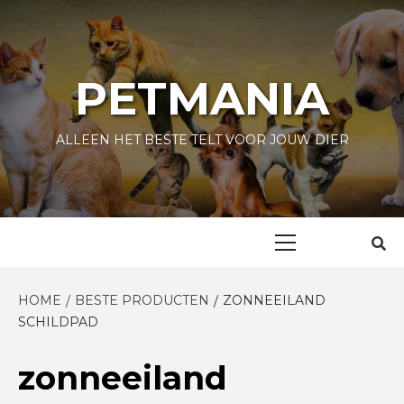
Skip
to
content
PETMANIA
ALLEEN HET BESTE TELT VOOR JOUW DIER
Primary
Menu
HOME
BESTE PRODUCTEN
ZONNEEILAND
SCHILDPAD
zonneeiland