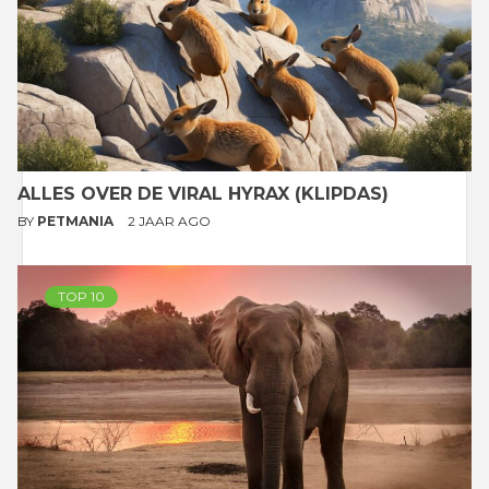
ALLES OVER DE VIRAL HYRAX (KLIPDAS)
BY
PETMANIA
2 JAAR AGO
TOP 10