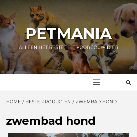
Skip
to
content
PETMANIA
ALLEEN HET BESTE TELT VOOR JOUW DIER
Primary
Menu
HOME
BESTE PRODUCTEN
ZWEMBAD HOND
zwembad hond