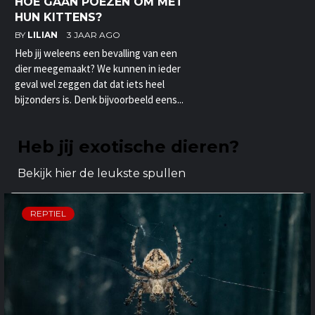
HOE GAAN POEZEN OM MET
HUN KITTENS?
BY
LILIAN
3 JAAR AGO
Heb jij weleens een bevalling van een
dier meegemaakt? We kunnen in ieder
geval wel zeggen dat dat iets heel
bijzonders is. Denk bijvoorbeeld eens...
Heb jij exotische dieren?
Bekijk hier de leukste spullen
REPTIEL