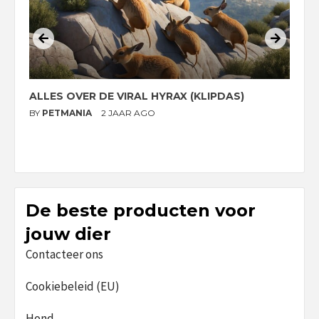
ALLES OVER DE VIRAL HYRAX (KLIPDAS)
D
G
BY
PETMANIA
2 JAAR AGO
B
De beste producten voor
jouw dier
Contacteer ons
Cookiebeleid (EU)
Hond