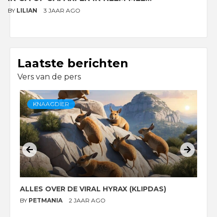
BY
LILIAN
3 JAAR AGO
Laatste berichten
Vers van de pers
KNAAGDIER
ALLES OVER DE VIRAL HYRAX (KLIPDAS)
D
G
BY
PETMANIA
2 JAAR AGO
B