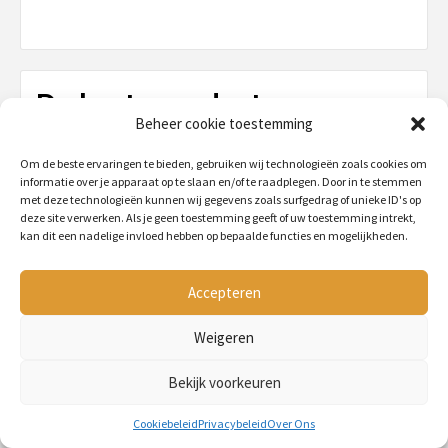
De beste producten voor
Beheer cookie toestemming
jouw dier
Contacteer ons
Om de beste ervaringen te bieden, gebruiken wij technologieën zoals cookies om
informatie over je apparaat op te slaan en/of te raadplegen. Door in te stemmen
met deze technologieën kunnen wij gegevens zoals surfgedrag of unieke ID's op
Cookiebeleid (EU)
deze site verwerken. Als je geen toestemming geeft of uw toestemming intrekt,
kan dit een nadelige invloed hebben op bepaalde functies en mogelijkheden.
Hond
Accepteren
Kat
Weigeren
Knaagdier
Bekijk voorkeuren
Paard
Cookiebeleid
Privacybeleid
Over Ons
Vis