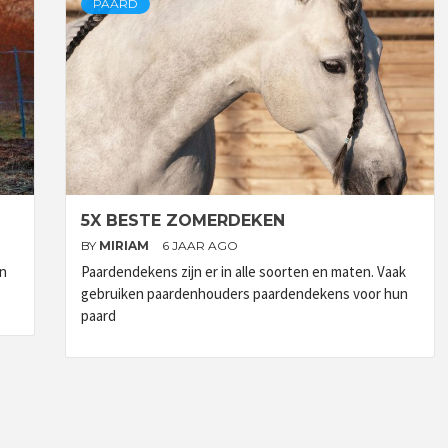
PAARD
5X BESTE ZOMERDEKEN
BY
MIRIAM
6 JAAR AGO
en
Paardendekens zijn er in alle soorten en maten. Vaak
gebruiken paardenhouders paardendekens voor hun
paard