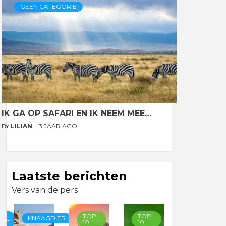
GEEN CATEGORIE
IK GA OP SAFARI EN IK NEEM MEE…
BY
LILIAN
3 JAAR AGO
Laatste berichten
Vers van de pers
TOP
TOP
TOP
KNAAGDIER
RIE
10
10
10