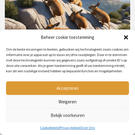
Beheer cookie toestemming
ALLES OVER DE VIRAL HYRAX (KLIPDAS)
Om de beste ervaringen te bieden, gebruiken wij technologieën zoals cookies om
informatie over je apparaat op te slaan en/of te raadplegen. Door in te stemmen
BY
PETMANIA
2 JAAR AGO
met deze technologieën kunnen wij gegevens zoals surfgedrag of unieke ID's op
deze site verwerken. Als je geen toestemming geeft of uw toestemming intrekt,
kan dit een nadelige invloed hebben op bepaalde functies en mogelijkheden.
TOP 10
Accepteren
Weigeren
Bekijk voorkeuren
Cookiebeleid
Privacybeleid
Over Ons