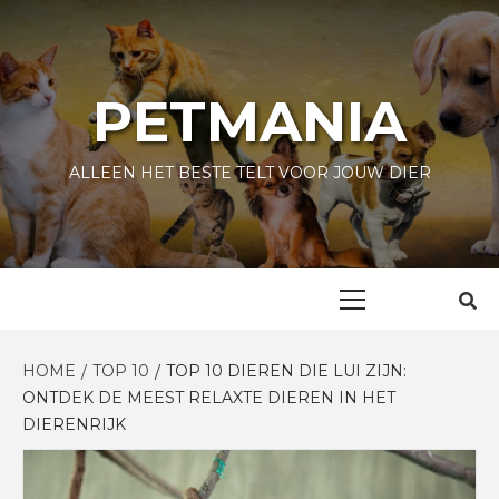
Skip
to
content
PETMANIA
ALLEEN HET BESTE TELT VOOR JOUW DIER
Primary
Menu
HOME
TOP 10
TOP 10 DIEREN DIE LUI ZIJN:
ONTDEK DE MEEST RELAXTE DIEREN IN HET
DIERENRIJK