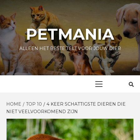
Skip
to
content
PETMANIA
ALLEEN HET BESTE TELT VOOR JOUW DIER
Primary
Menu
HOME
TOP 10
4 KEER SCHATTIGSTE DIEREN DIE
NIET VEELVOORKOMEND ZIJN