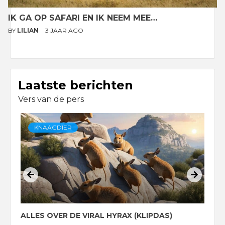
IK GA OP SAFARI EN IK NEEM MEE…
BY
LILIAN
3 JAAR AGO
Laatste berichten
Vers van de pers
KNAAGDIER
ALLES OVER DE VIRAL HYRAX (KLIPDAS)
D
G