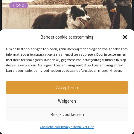
HOND
Beheer cookie toestemming
Om de beste ervaringen te bieden, gebruiken wij technologieën zoals cookies om
informatie over je apparaat op te slaan en/of te raadplegen. Door in te stemmen
met deze technologieën kunnen wij gegevens zoals surfgedrag of unieke ID's op
WAT MOET IK DOEN ALS
deze site verwerken. Als je geen toestemming geeft of uw toestemming intrekt,
kan dit een nadelige invloed hebben op bepaalde functies en mogelijkheden.
MIJN HOND ZIJN POOT
VERSTUIKT?
BY
LILIAN
3 JAAR AGO
Accepteren
Merk je dat jouw hond zich heeft
bezeerd tijdens het rennen of tijdens
Weigeren
het spelen? Dan kan het zijn dat jouw
hond zijn poot heeft...
Bekijk voorkeuren
Cookiebeleid
Privacybeleid
Over Ons
Verwen jouw kat