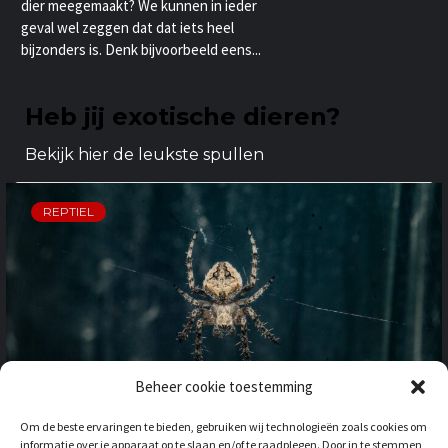
dier meegemaakt? We kunnen in ieder
geval wel zeggen dat dat iets heel
bijzonders is. Denk bijvoorbeeld eens...
Heb jij exotische dieren?
Bekijk hier de leukste spullen
REPTIEL
Beheer cookie toestemming
OP VAKANTIE NAAR HET
Om de beste ervaringen te bieden, gebruiken wij technologieën zoals cookies om
BUITENLAND: HOE HOUD JE
informatie over je apparaat op te slaan en/of te raadplegen. Door in te stemmen