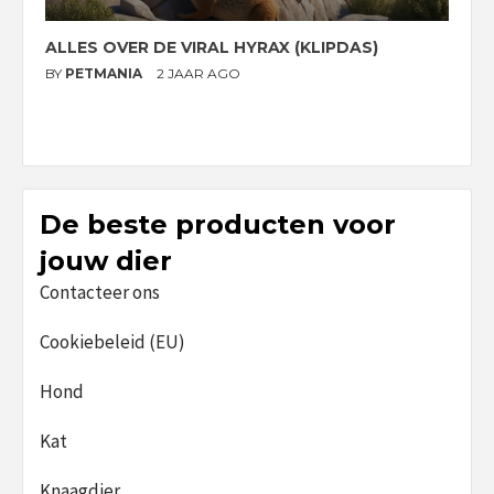
ALLES OVER DE VIRAL HYRAX (KLIPDAS)
D
G
BY
PETMANIA
2 JAAR AGO
B
De beste producten voor
jouw dier
Contacteer ons
Cookiebeleid (EU)
Hond
Kat
Knaagdier