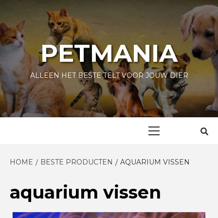
Skip
to
content
PETMANIA
ALLEEN HET BESTE TELT VOOR JOUW DIER
Primary
Menu
HOME
BESTE PRODUCTEN
AQUARIUM VISSEN
aquarium vissen