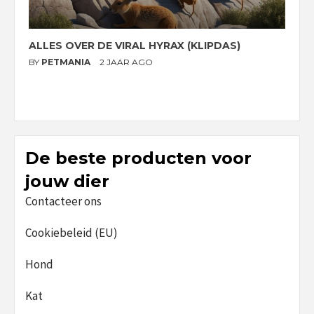
ALLES OVER DE VIRAL HYRAX (KLIPDAS)
D
G
BY
PETMANIA
2 JAAR AGO
B
De beste producten voor
jouw dier
Contacteer ons
Cookiebeleid (EU)
Hond
Kat