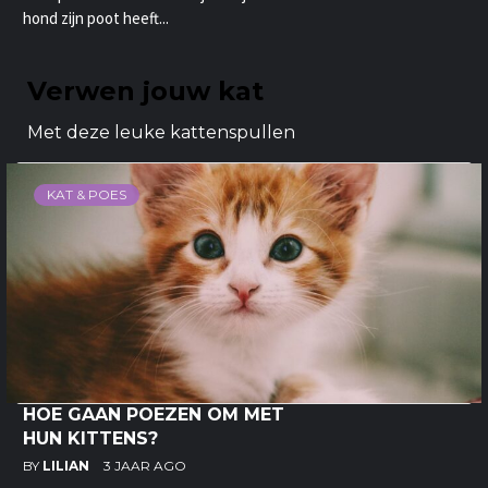
hond zijn poot heeft...
Verwen jouw kat
Met deze leuke kattenspullen
KAT & POES
HOE GAAN POEZEN OM MET
HUN KITTENS?
BY
LILIAN
3 JAAR AGO