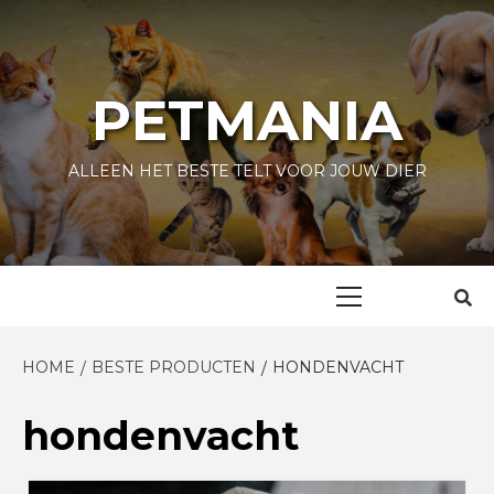
Skip
to
content
PETMANIA
ALLEEN HET BESTE TELT VOOR JOUW DIER
Primary
Menu
HOME
BESTE PRODUCTEN
HONDENVACHT
hondenvacht