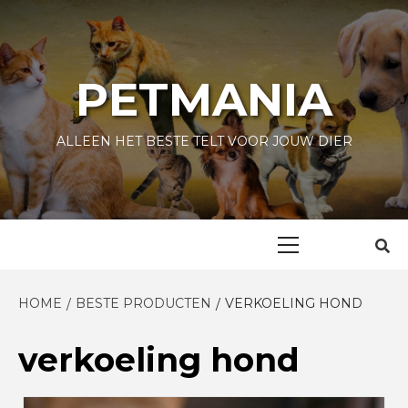
Skip
to
content
PETMANIA
ALLEEN HET BESTE TELT VOOR JOUW DIER
Primary
Menu
HOME
BESTE PRODUCTEN
VERKOELING HOND
verkoeling hond