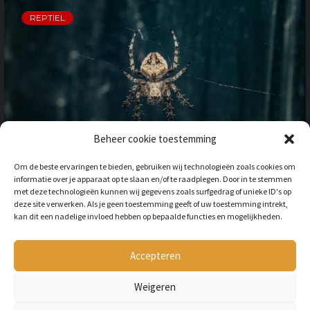
REPTIEL
Beheer cookie toestemming
OP VAKANTIE NAAR HET
Om de beste ervaringen te bieden, gebruiken wij technologieën zoals cookies om
BUITENLAND: HOE HOUD JE
informatie over je apparaat op te slaan en/of te raadplegen. Door in te stemmen
REKENING MET
met deze technologieën kunnen wij gegevens zoals surfgedrag of unieke ID's op
ONGEWENSTE DIEREN?
deze site verwerken. Als je geen toestemming geeft of uw toestemming intrekt,
kan dit een nadelige invloed hebben op bepaalde functies en mogelijkheden.
BY
LILIAN
3 JAAR AGO
Als je op vakantie gaat naar het
buitenland, is niet alleen het cultuur en
Accepteren
de temperatuur anders, ook kan het zijn
dat er verschillende dieren...
Weigeren