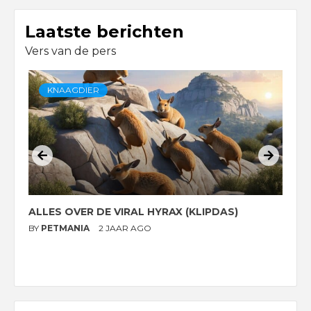
Laatste berichten
Vers van de pers
KNAAGDIER
ALLES OVER DE VIRAL HYRAX (KLIPDAS)
D
G
BY
PETMANIA
2 JAAR AGO
B