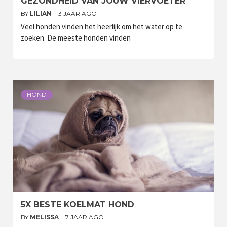
GEZONDHEID VAN JOUW VIERVOETER
BY
LILIAN
3 JAAR AGO
Veel honden vinden het heerlijk om het water op te
zoeken. De meeste honden vinden
HOND
5X BESTE KOELMAT HOND
BY
MELISSA
7 JAAR AGO